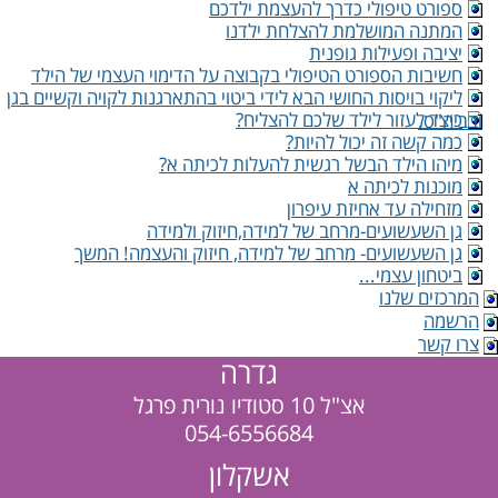
ספורט טיפולי כדרך להעצמת ילדכם
המתנה המושלמת להצלחת ילדנו
יציבה ופעילות גופנית
חשיבות הספורט הטיפולי בקבוצה על הדימוי העצמי של הילד
ליקוי בויסות החושי הבא לידי ביטוי בהתארגנות לקויה וקשיים בגן
כיצד לעזור לילד שלכם להצליח?
ובביה"ס.
כמה קשה זה יכול להיות?
מיהו הילד הבשל רגשית להעלות לכיתה א?
מוכנות לכיתה א
מזחילה עד אחיזת עיפרון
גן השעשועים-מרחב של למידה,חיזוק ולמידה
גן השעשועים- מרחב של למידה, חיזוק והעצמה! המשך
ביטחון עצמי...
המרכזים שלנו
הרשמה
צרו קשר
גדרה
אצ"ל 10 סטודיו נורית פרגל
054-6556684
אשקלון